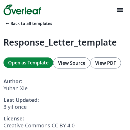
menu
arrow_left_alt
Back to all templates
Response_Letter_template
Open as Template
View Source
View PDF
Author:
Yuhan Xie
Last Updated:
3 yıl önce
License:
Creative Commons CC BY 4.0