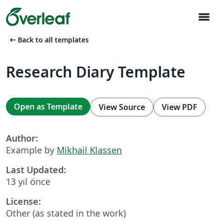
menu
arrow_left_alt
Back to all templates
Research Diary Template
Open as Template
View Source
View PDF
Author:
Example by
Mikhail Klassen
Last Updated:
13 yıl önce
License:
Other (as stated in the work)