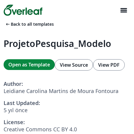
menu
arrow_left_alt
Back to all templates
ProjetoPesquisa_Modelo
Open as Template
View Source
View PDF
Author:
Leidiane Carolina Martins de Moura Fontoura
Last Updated:
5 yıl önce
License:
Creative Commons CC BY 4.0