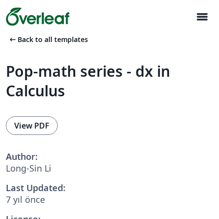
menu
arrow_left_alt
Back to all templates
Pop-math series - dx in
Calculus
View PDF
Author:
Long-Sin Li
Last Updated:
7 yıl önce
License: