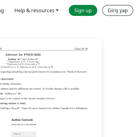
ng
Help & resources
Sign up
Giriş yap