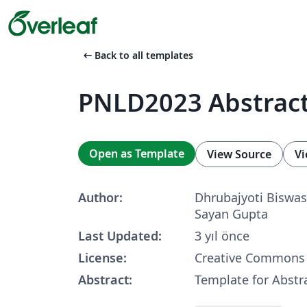
arrow_left_alt
Back to all templates
PNLD2023 Abstrac
Open as Template
View Source
Vi
Author:
Dhrubajyoti Biswa
Sayan Gupta
Last Updated:
3 yıl önce
License:
Creative Commons 
Abstract:
Template for Abstr