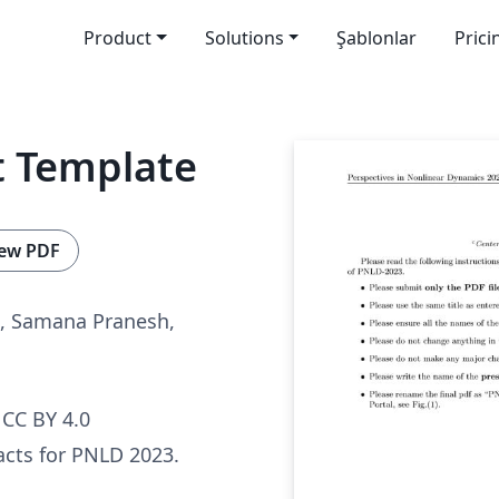
Product
Solutions
Şablonlar
Prici
t Template
ew PDF
s, Samana Pranesh,
CC BY 4.0
acts for PNLD 2023.