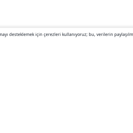
yı desteklemek için çerezleri kullanıyoruz; bu, verilerin paylaşılma
Hakkında
About us
Careers
Blog