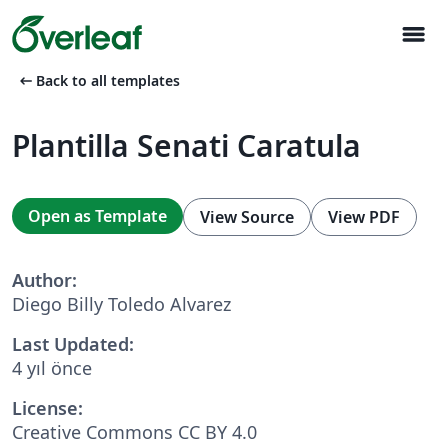
menu
arrow_left_alt
Back to all templates
Plantilla Senati Caratula
Open as Template
View Source
View PDF
Author:
Diego Billy Toledo Alvarez
Last Updated:
4 yıl önce
License:
Creative Commons CC BY 4.0