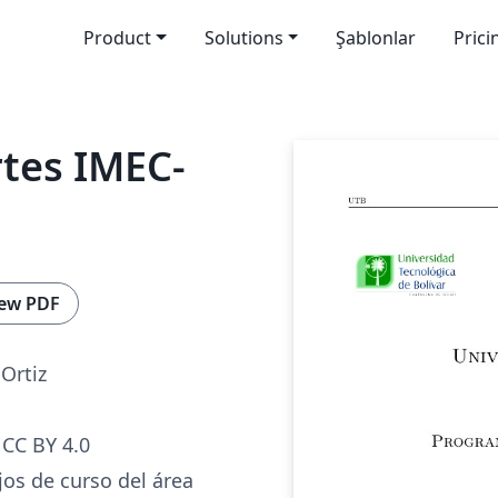
Product
Solutions
Şablonlar
Prici
rtes IMEC-
ew PDF
Ortiz
CC BY 4.0
ajos de curso del área