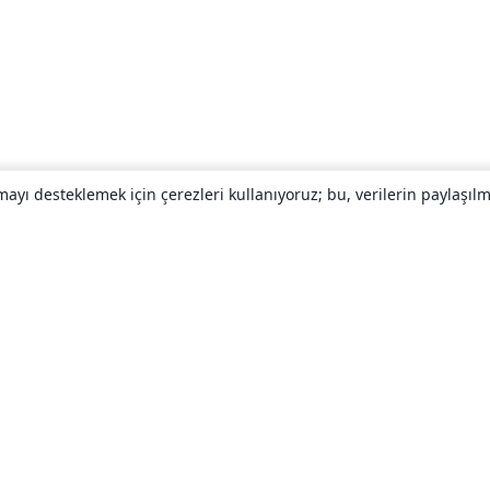
yı desteklemek için çerezleri kullanıyoruz; bu, verilerin paylaşılma
Hakkında
About us
Careers