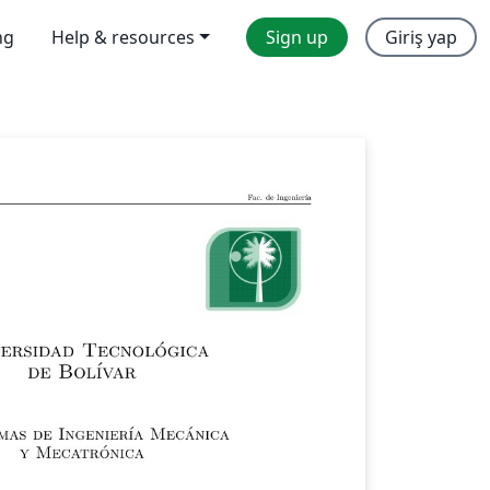
ng
Help & resources
Sign up
Giriş yap