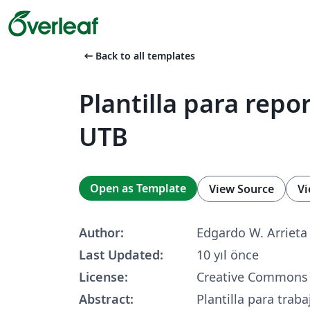
arrow_left_alt
Back to all templates
Plantilla para repo
UTB
Open as Template
View Source
Vi
Author:
Edgardo W. Arrieta 
Last Updated:
10 yıl önce
License:
Creative Commons 
Abstract:
Plantilla para trab