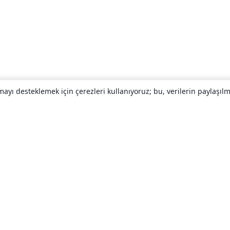
yı desteklemek için çerezleri kullanıyoruz; bu, verilerin paylaşılma
Hakkında
About us
Careers