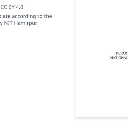
CC BY 4.0
late according to the
by NIT Hamirpur.