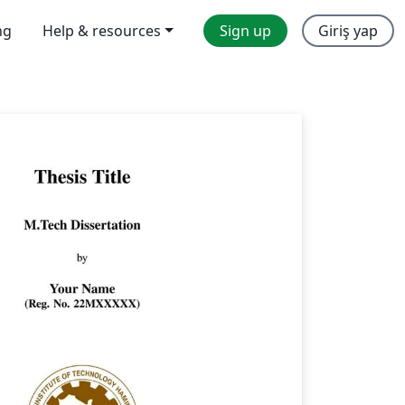
ng
Help & resources
Sign up
Giriş yap