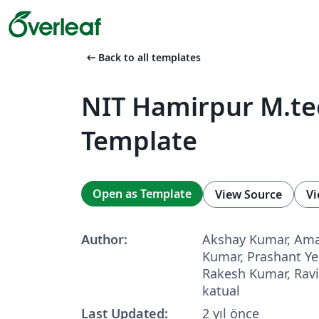
arrow_left_alt
Back to all templates
NIT Hamirpur M.te
Template
Open as Template
View Source
Vi
Author:
Akshay Kumar, Ama
Kumar, Prashant Ye
Rakesh Kumar, Ravi
katual
Last Updated:
2 yıl önce