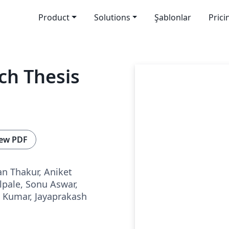
Product
Solutions
Şablonlar
Prici
ch Thesis
ew PDF
n Thakur, Aniket
lpale, Sonu Aswar,
 Kumar, Jayaprakash