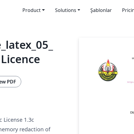
Product
Solutions
Şablonlar
Prici
_latex_05_
 Licence
ew PDF
c License 1.3c
 memory redaction of