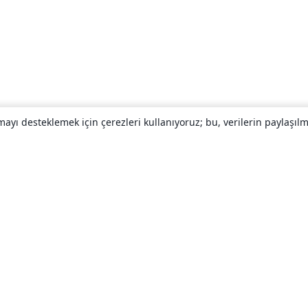
yı desteklemek için çerezleri kullanıyoruz; bu, verilerin paylaşılma
Hakkında
About us
Careers