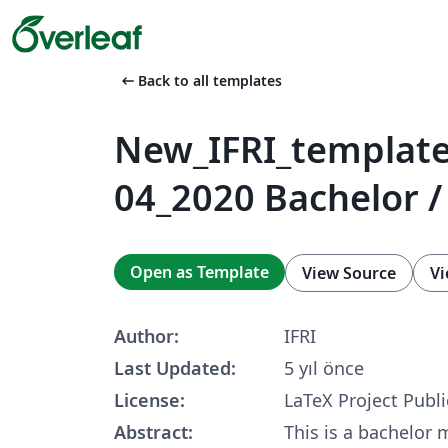
arrow_left_alt
Back to all templates
New_IFRI_template
04_2020 Bachelor /
Open as Template
View Source
Vi
Author:
IFRI
Last Updated:
5 yıl önce
License:
LaTeX Project Publi
Abstract:
This is a bachelor