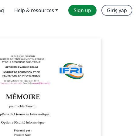
ng
Help & resources
Sign up
Giriş yap