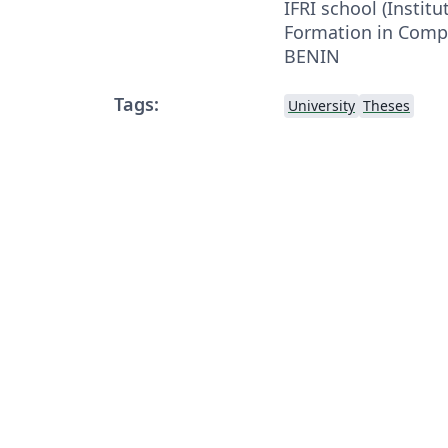
IFRI school (Institu
Formation in Compu
BENIN
Tags:
University
Theses