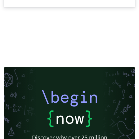
\begin
{
now
}
Discover why over 25 million