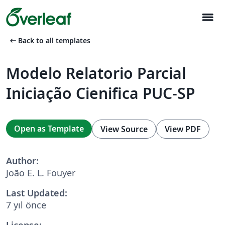
menu
arrow_left_alt
Back to all templates
Modelo Relatorio Parcial
Iniciação Cienifica PUC-SP
Open as Template
View Source
View PDF
Author:
João E. L. Fouyer
Last Updated:
7 yıl önce
License: