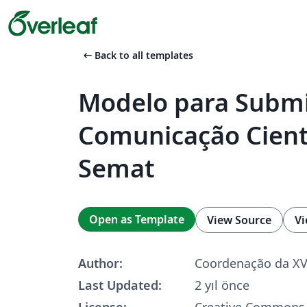
arrow_left_alt
Back to all templates
Modelo para Submi
Comunicação Cientí
Semat
Open as Template
View Source
Vi
Author:
Coordenação da XV
Last Updated:
2 yıl önce
License:
Creative Commons 