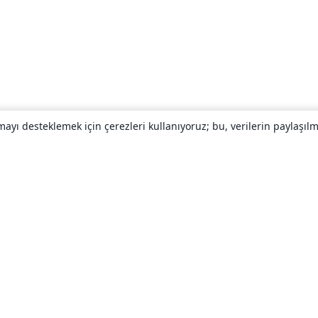
yı desteklemek için çerezleri kullanıyoruz; bu, verilerin paylaşılma
Hakkında
About us
Careers