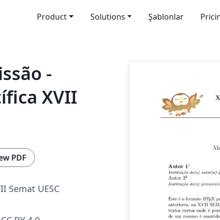
Product
Solutions
Şablonlar
Prici
ssão -
fica XVII
ew PDF
II Semat UESC
CC BY 4.0