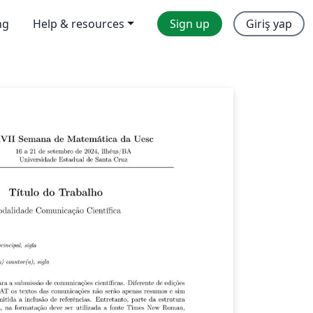
ng
Help & resources
Sign up
Giriş yap