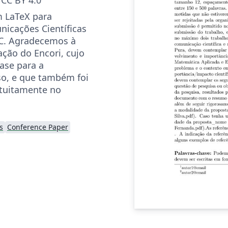
m LaTeX para
icações Científicas
C. Agradecemos à
ção do Encori, cujo
ase para a
so, e que também foi
atuitamente no
s
Conference Paper