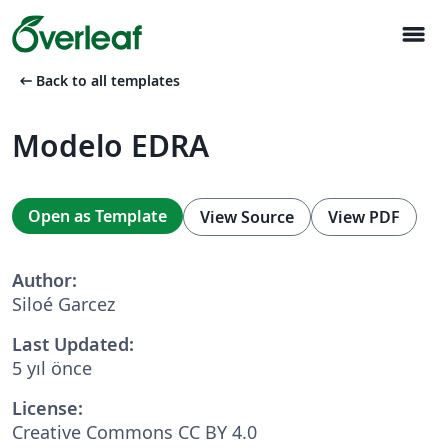
menu
arrow_left_alt
Back to all templates
Modelo EDRA
Open as Template
View Source
View PDF
Author:
Siloé Garcez
Last Updated:
5 yıl önce
License:
Creative Commons CC BY 4.0