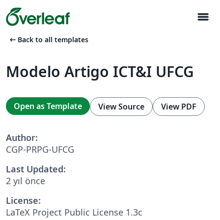
menu
arrow_left_alt
Back to all templates
Modelo Artigo ICT&I UFCG
Open as Template
View Source
View PDF
Author:
CGP-PRPG-UFCG
Last Updated:
2 yıl önce
License:
LaTeX Project Public License 1.3c