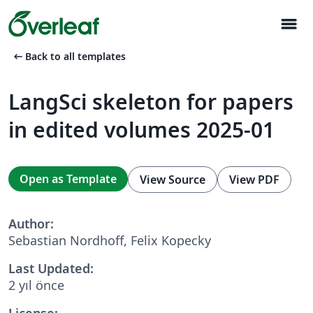
menu
arrow_left_alt
Back to all templates
LangSci skeleton for papers
in edited volumes 2025-01
Open as Template
View Source
View PDF
Author:
Sebastian Nordhoff, Felix Kopecky
Last Updated:
2 yıl önce
License: