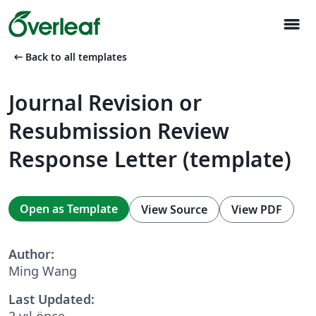
menu
arrow_left_alt
Back to all templates
Journal Revision or
Resubmission Review
Response Letter (template)
Open as Template
View Source
View PDF
Author:
Ming Wang
Last Updated:
2 yıl önce