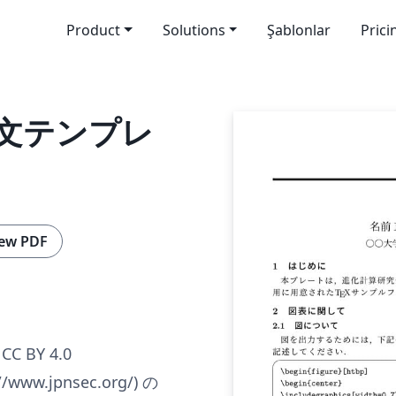
Product
Solutions
Şablonlar
Prici
文テンプレ
ew PDF
CC BY 4.0
www.jpnsec.org/) の