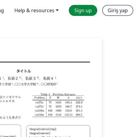
ng
Help & resources
Sign up
Giriş yap