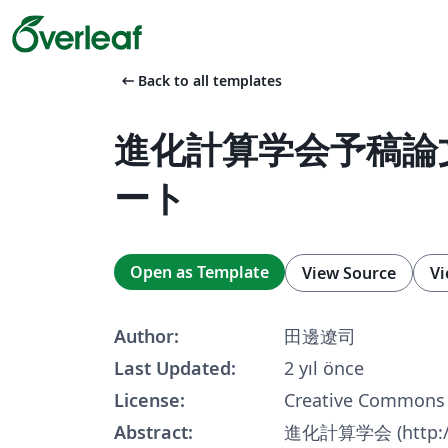
arrow_left_alt
Back to all templates
進化計算学会予稿論
ート
Open as Template
View Source
Vi
Author:
田邊遼司
Last Updated:
2 yıl önce
License:
Creative Commons 
Abstract:
進化計算学会 (http://