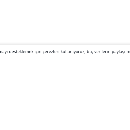
yı desteklemek için çerezleri kullanıyoruz; bu, verilerin paylaşılma
Hakkında
About us
Careers