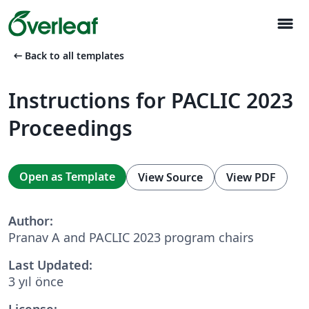
menu
arrow_left_alt
Back to all templates
Instructions for PACLIC 2023
Proceedings
Open as Template
View Source
View PDF
Author:
Pranav A and PACLIC 2023 program chairs
Last Updated:
3 yıl önce
License: