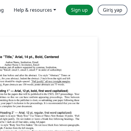
ng
Help & resources
Sign up
Giriş yap