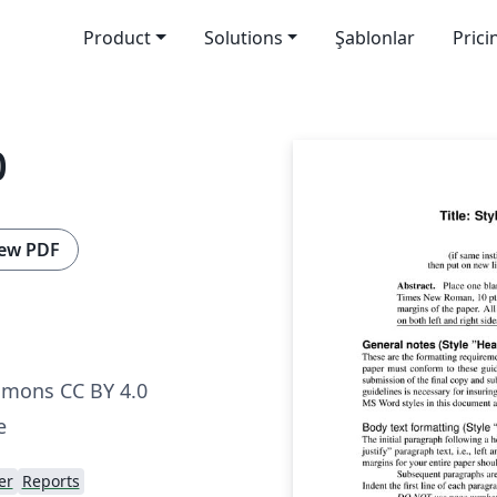
Product
Solutions
Şablonlar
Prici
0
ew PDF
mmons CC BY 4.0
e
er
Reports