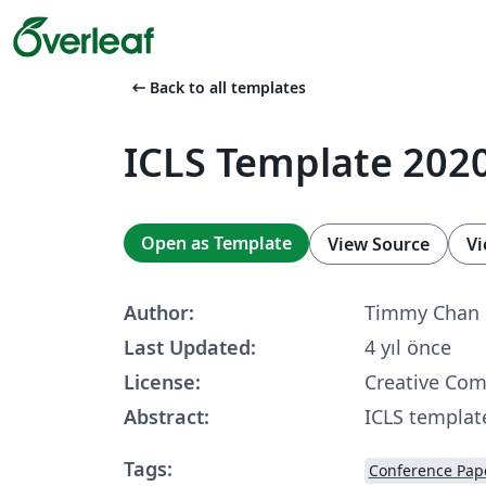
arrow_left_alt
Back to all templates
ICLS Template 202
Open as Template
View Source
Vi
Author:
Timmy Chan
Last Updated:
4 yıl önce
License:
Creative Co
Abstract:
ICLS templat
Tags:
Conference Pap