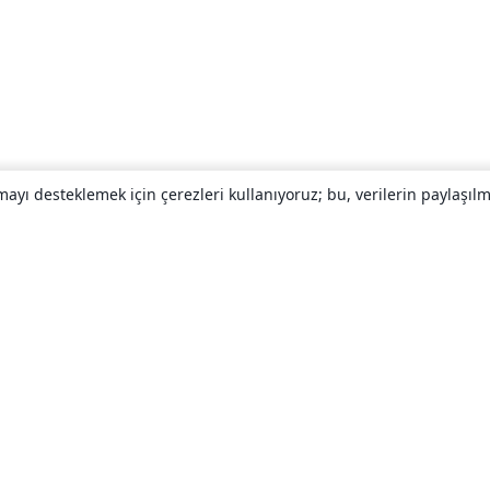
yı desteklemek için çerezleri kullanıyoruz; bu, verilerin paylaşılma
Hakkında
About us
Careers