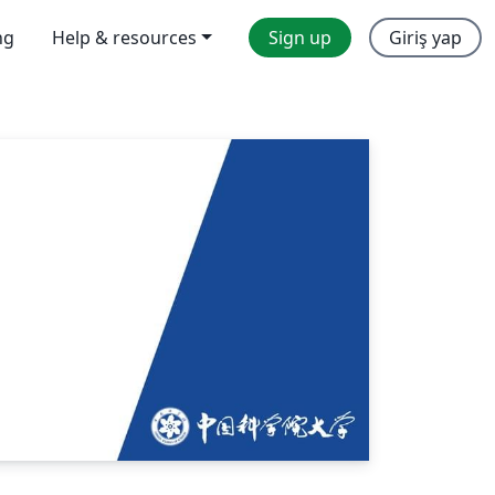
ng
Help & resources
Sign up
Giriş yap