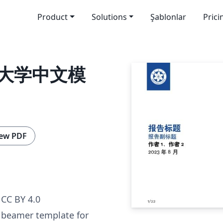
Product
Solutions
Şablonlar
Prici
院大学中文模
ew PDF
CC BY 4.0
X beamer template for