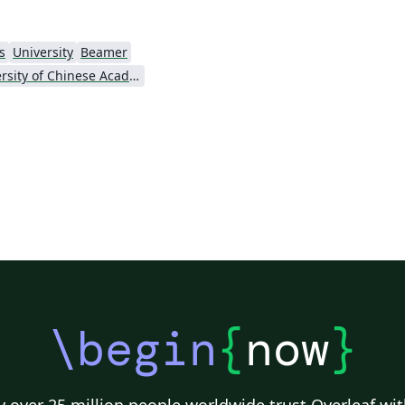
s
University
Beamer
University of Chinese Academy of Sciences
\begin
{
now
}
 over 25 million people worldwide trust Overleaf wit