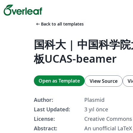
arrow_left_alt
Back to all templates
国科大 | 中国科学
板UCAS-beamer
Open as Template
View Source
Vi
Author:
Plasmid
Last Updated:
3 yıl önce
License:
Creative Commons 
Abstract:
An unofficial LaTe