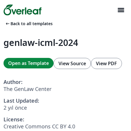
menu
arrow_left_alt
Back to all templates
genlaw-icml-2024
Open as Template
View Source
View PDF
Author:
The GenLaw Center
Last Updated:
2 yıl önce
License:
Creative Commons CC BY 4.0