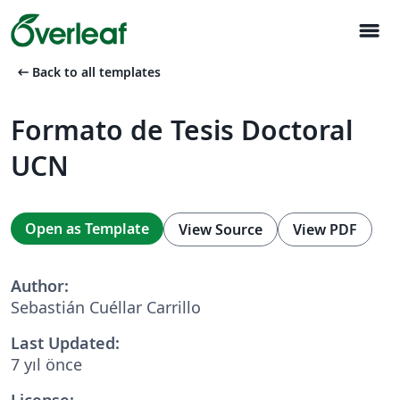
menu
arrow_left_alt
Back to all templates
Formato de Tesis Doctoral
UCN
Open as Template
View Source
View PDF
Author:
Sebastián Cuéllar Carrillo
Last Updated:
7 yıl önce
License: