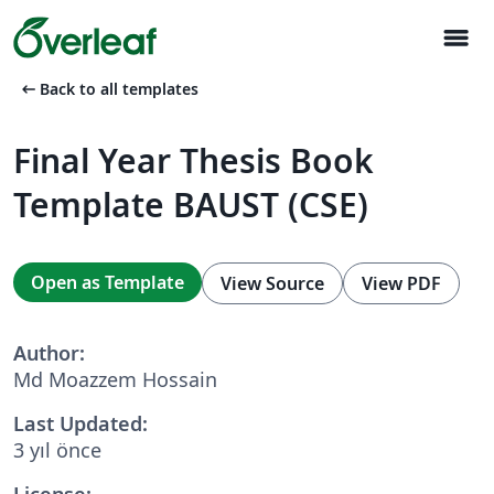
menu
arrow_left_alt
Back to all templates
Final Year Thesis Book
Template BAUST (CSE)
Open as Template
View Source
View PDF
Author:
Md Moazzem Hossain
Last Updated:
3 yıl önce
License: