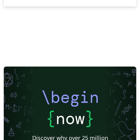
\begin
{
now
}
Discover why over 25 million