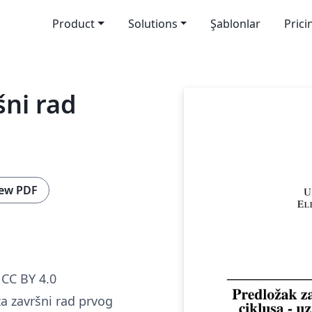
Product
Solutions
Şablonlar
Prici
šni rad
ew PDF
CC BY 4.0
a završni rad prvog