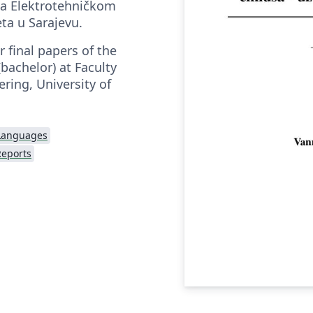
 na Elektrotehničkom
eta u Sarajevu.
r final papers of the
 (bachelor) at Faculty
ering, University of
 Languages
Reports