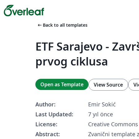
arrow_left_alt
Back to all templates
ETF Sarajevo - Zavr
prvog ciklusa
Open as Template
View Source
Vi
Author:
Emir Sokić
Last Updated:
7 yıl önce
License:
Creative Commons 
Abstract:
Zvanični template z