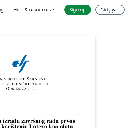
ng
Help & resources
Sign up
Giriş yap