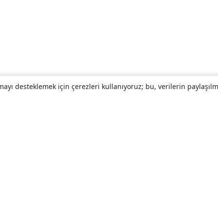
yı desteklemek için çerezleri kullanıyoruz; bu, verilerin paylaşılma
Hakkında
About us
Careers