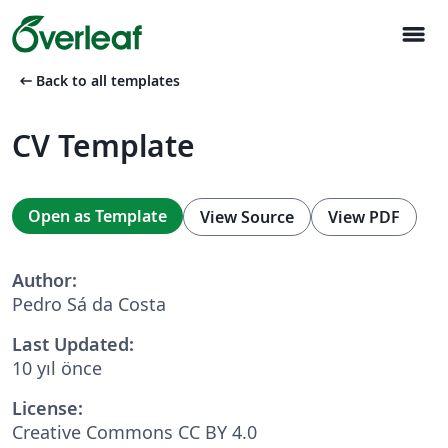
menu
arrow_left_alt
Back to all templates
CV Template
Open as Template
View Source
View PDF
Author:
Pedro Sá da Costa
Last Updated:
10 yıl önce
License:
Creative Commons CC BY 4.0