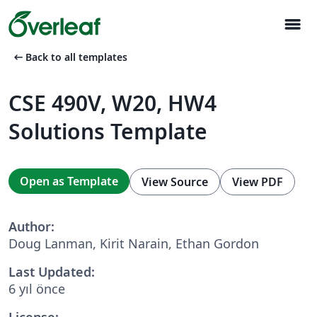
menu
arrow_left_alt
Back to all templates
CSE 490V, W20, HW4
Solutions Template
Open as Template
View Source
View PDF
Author:
Doug Lanman, Kirit Narain, Ethan Gordon
Last Updated:
6 yıl önce
License: