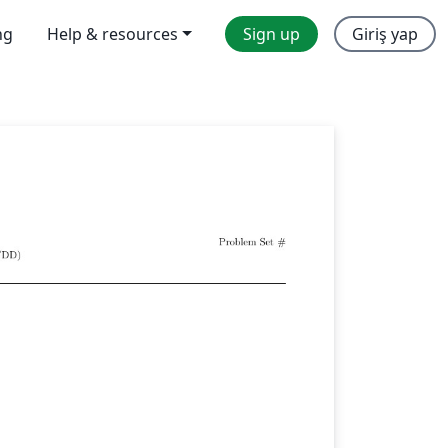
ng
Help & resources
Sign up
Giriş yap