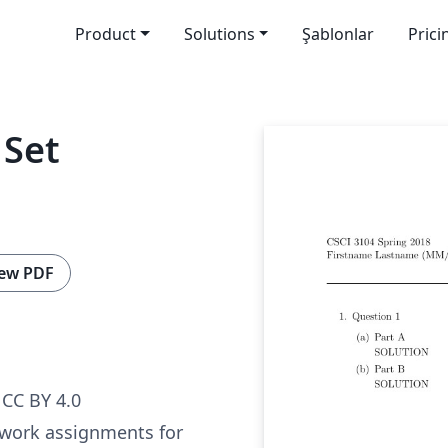
Product
Solutions
Şablonlar
Prici
 Set
ew PDF
CC BY 4.0
work assignments for