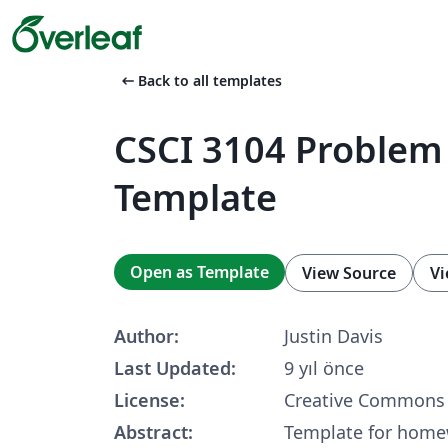
arrow_left_alt
Back to all templates
CSCI 3104 Problem
Template
Open as Template
View Source
Vi
Author:
Justin Davis
Last Updated:
9 yıl önce
License:
Creative Commons 
Abstract:
Template for home