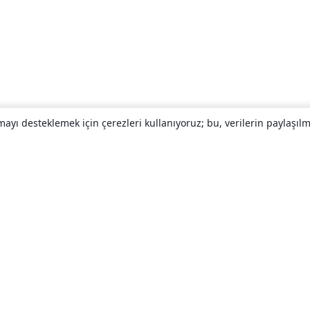
yı desteklemek için çerezleri kullanıyoruz; bu, verilerin paylaşılma
Hakkında
About us
Careers