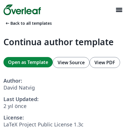
menu
arrow_left_alt
Back to all templates
Continua author template
Open as Template
View Source
View PDF
Author:
David Natvig
Last Updated:
2 yıl önce
License:
LaTeX Project Public License 1.3c