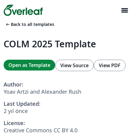
menu
arrow_left_alt
Back to all templates
COLM 2025 Template
Open as Template
View Source
View PDF
Author:
Yoav Artzi and Alexander Rush
Last Updated:
2 yıl önce
License:
Creative Commons CC BY 4.0