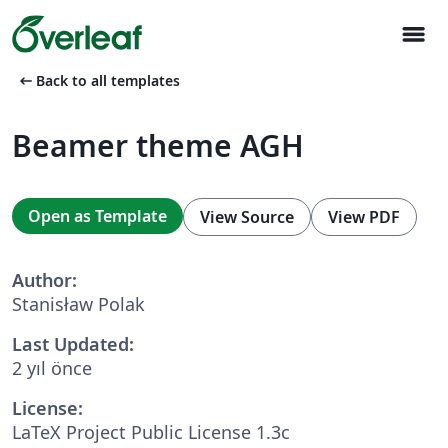
menu
arrow_left_alt
Back to all templates
Beamer theme AGH
Open as Template
View Source
View PDF
Author:
Stanisław Polak
Last Updated:
2 yıl önce
License:
LaTeX Project Public License 1.3c