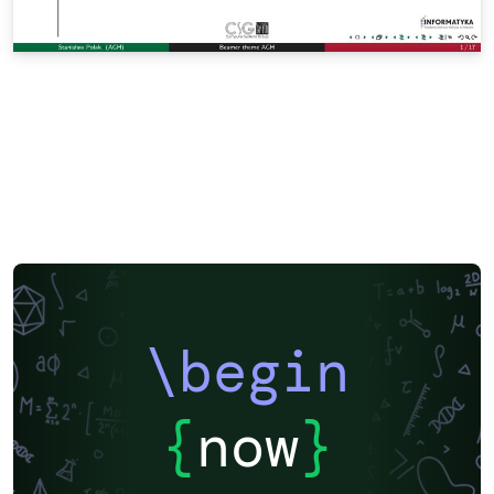
\begin
{
now
}