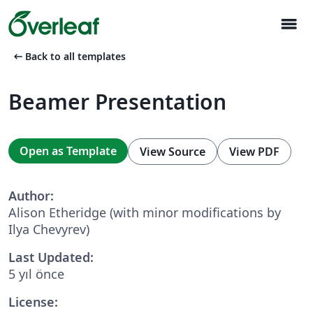
menu
arrow_left_alt
Back to all templates
Beamer Presentation
Open as Template
View Source
View PDF
Author:
Alison Etheridge (with minor modifications by
Ilya Chevyrev)
Last Updated:
5 yıl önce
License: