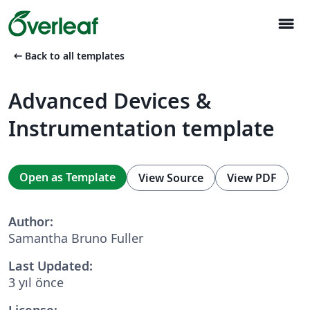
menu
arrow_left_alt
Back to all templates
Advanced Devices &
Instrumentation template
Open as Template
View Source
View PDF
Author:
Samantha Bruno Fuller
Last Updated:
3 yıl önce
License: