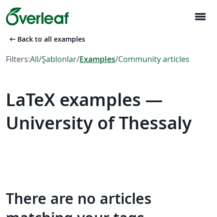
menu
arrow_left_alt
Back to all examples
Filters:
All
/
Şablonlar
/
Examples
/
Community articles
LaTeX examples —
University of Thessaly
There are no articles