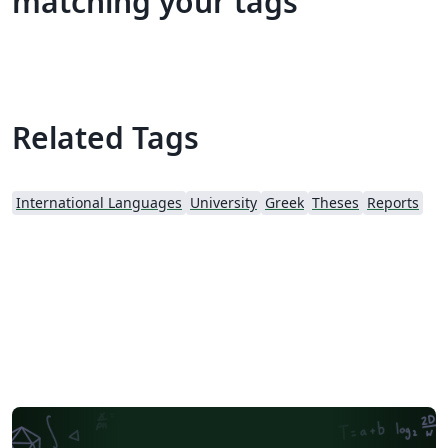
matching your tags
Related Tags
International Languages
University
Greek
Theses
Reports