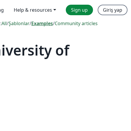
ng
Help & resources
Sign up
Giriş yap
:
All
/
Şablonlar
/
Examples
/
Community articles
versity of