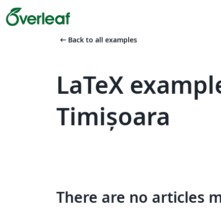
arrow_left_alt
Back to all examples
LaTeX example
Timișoara
There are no articles 