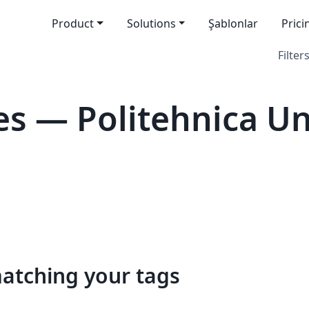
Product
Solutions
Şablonlar
Prici
Filters
s — Politehnica Uni
matching your tags