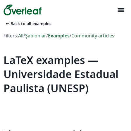
menu
arrow_left_alt
Back to all examples
Filters:
All
/
Şablonlar
/
Examples
/
Community articles
LaTeX examples —
Universidade Estadual
Paulista (UNESP)