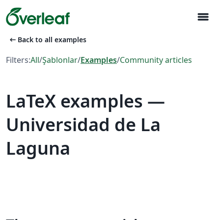
menu
arrow_left_alt
Back to all examples
Filters:
All
/
Şablonlar
/
Examples
/
Community articles
LaTeX examples —
Universidad de La
Laguna