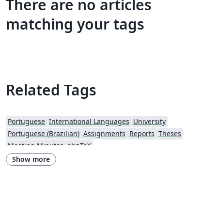
There are no articles
matching your tags
Related Tags
Portuguese
International Languages
University
Portuguese (Brazilian)
Assignments
Reports
Theses
Meeting Minutes
abnTeX
Show more