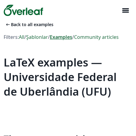
menu
arrow_left_alt
Back to all examples
Filters:
All
/
Şablonlar
/
Examples
/
Community articles
LaTeX examples —
Universidade Federal
de Uberlândia (UFU)