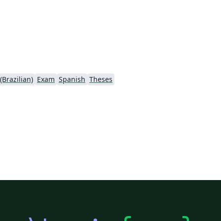
Brazilian)
Exam
Spanish
Theses