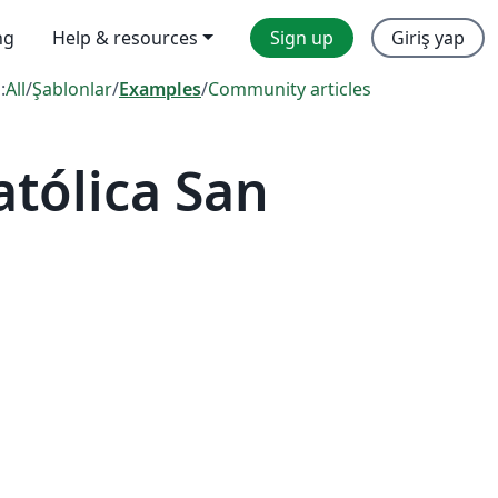
ng
Help & resources
Sign up
Giriş yap
:
All
/
Şablonlar
/
Examples
/
Community articles
tólica San