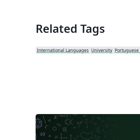
Related Tags
International Languages
University
Portuguese (