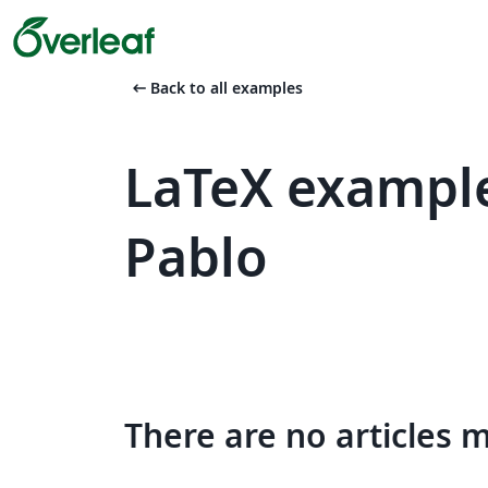
arrow_left_alt
Back to all examples
LaTeX example
Pablo
There are no articles 