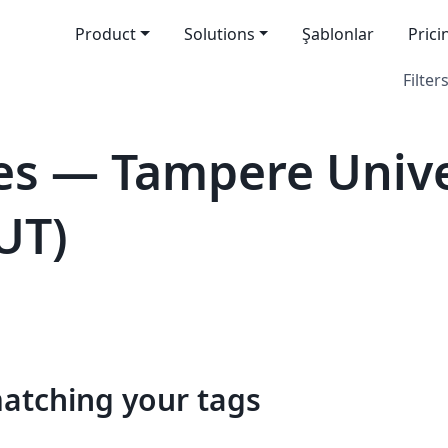
Product
Solutions
Şablonlar
Prici
Filters
s — Tampere Unive
UT)
matching your tags