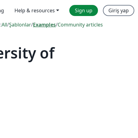
ng
Help & resources
Sign up
Giriş yap
:
All
/
Şablonlar
/
Examples
/
Community articles
rsity of