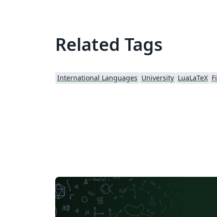
Related Tags
International Languages
University
LuaLaTeX
F