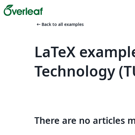
arrow_left_alt
Back to all examples
LaTeX example
Technology (T
There are no articles 