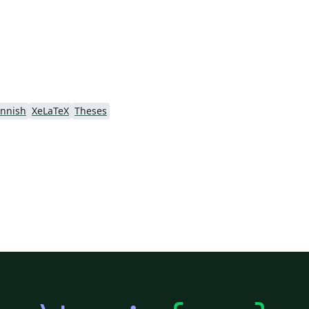
innish
XeLaTeX
Theses