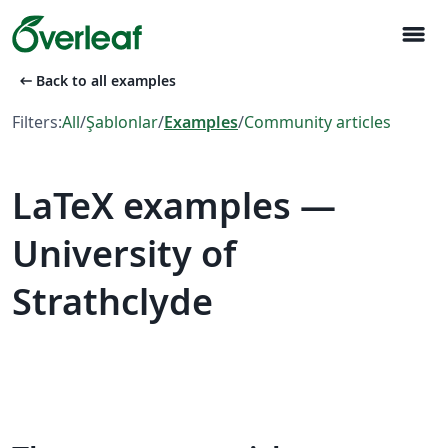
menu
arrow_left_alt
Back to all examples
Filters:
All
/
Şablonlar
/
Examples
/
Community articles
LaTeX examples —
University of
Strathclyde