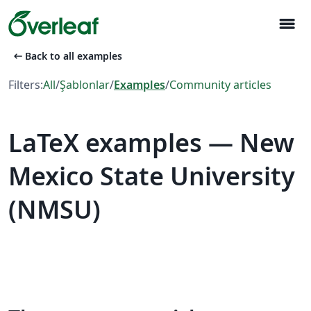
menu
arrow_left_alt
Back to all examples
Filters:
All
/
Şablonlar
/
Examples
/
Community articles
LaTeX examples — New
Mexico State University
(NMSU)