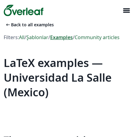
menu
arrow_left_alt
Back to all examples
Filters:
All
/
Şablonlar
/
Examples
/
Community articles
LaTeX examples —
Universidad La Salle
(Mexico)