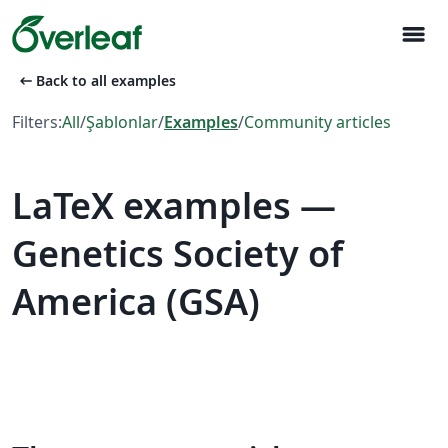
menu
arrow_left_alt
Back to all examples
Filters:
All
/
Şablonlar
/
Examples
/
Community articles
LaTeX examples —
Genetics Society of
America (GSA)