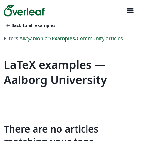
menu
arrow_left_alt
Back to all examples
Filters:
All
/
Şablonlar
/
Examples
/
Community articles
LaTeX examples —
Aalborg University
There are no articles