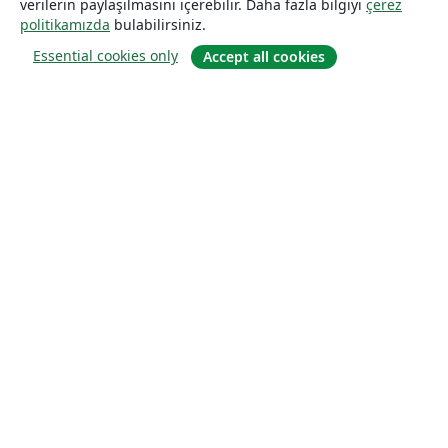
verilerin paylaşılmasını içerebilir. Daha fazla bilgiyi
çerez
politikamızda
bulabilirsiniz.
Essential cookies only
Accept all cookies
Hakkında
About us
Careers
Blog
Solutions
For business