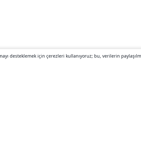
yı desteklemek için çerezleri kullanıyoruz; bu, verilerin paylaşılma
Hakkında
About us
Careers