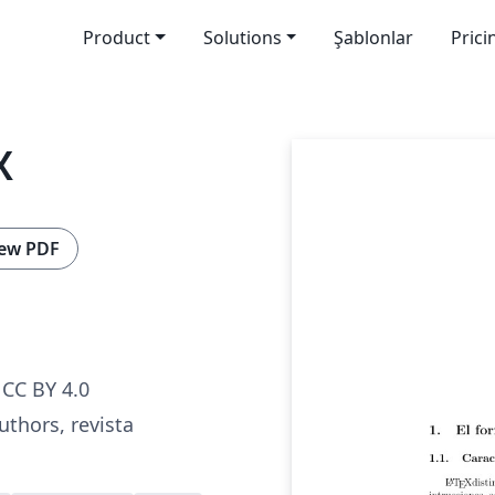
Product
Solutions
Şablonlar
Prici
X
ew PDF
CC BY 4.0
uthors, revista