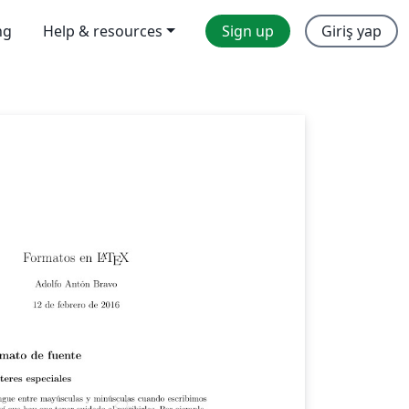
ng
Help & resources
Sign up
Giriş yap