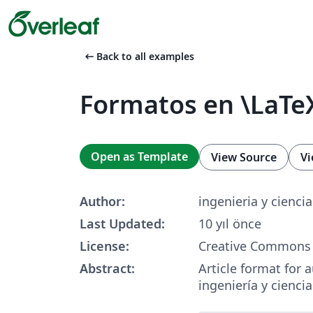
arrow_left_alt
Back to all examples
Formatos en \LaTe
Open as Template
View Source
Vi
Author:
ingenieria y ciencia
Last Updated:
10 yıl önce
License:
Creative Commons 
Abstract:
Article format for a
ingeniería y ciencia