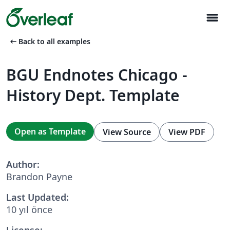
menu
arrow_left_alt
Back to all examples
BGU Endnotes Chicago -
History Dept. Template
Open as Template
View Source
View PDF
Author:
Brandon Payne
Last Updated:
10 yıl önce
License: