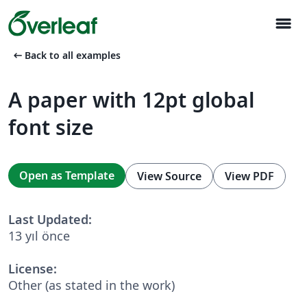
menu
arrow_left_alt
Back to all examples
A paper with 12pt global
font size
Open as Template
View Source
View PDF
Last Updated:
13 yıl önce
License:
Other (as stated in the work)