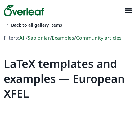
menu
arrow_left_alt
Back to all gallery items
Filters:
All
/
Şablonlar
/
Examples
/
Community articles
LaTeX templates and
examples — European
XFEL