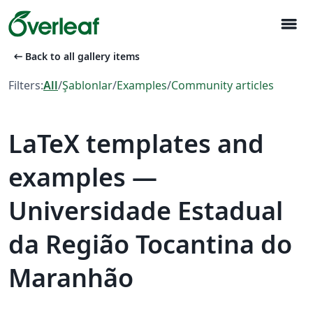
menu
arrow_left_alt
Back to all gallery items
Filters:
All
/
Şablonlar
/
Examples
/
Community articles
LaTeX templates and
examples —
Universidade Estadual
da Região Tocantina do
Maranhão