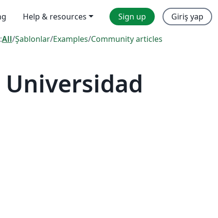
ng
Help & resources
Sign up
Giriş yap
:
All
/
Şablonlar
/
Examples
/
Community articles
 Universidad