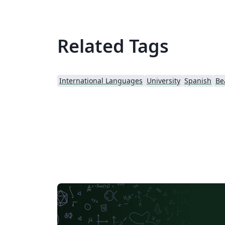
Related Tags
International Languages
University
Spanish
Be